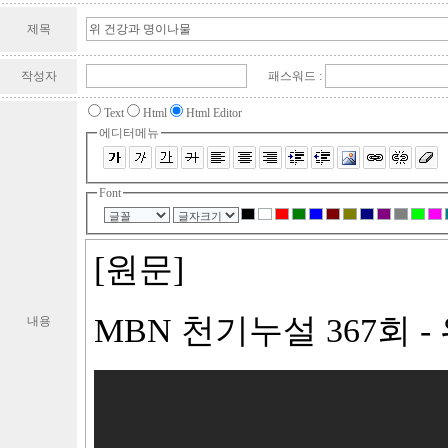
제목
작성자
패스워드 :
Text
Html
Html Editor
에디터메뉴
Font
내용