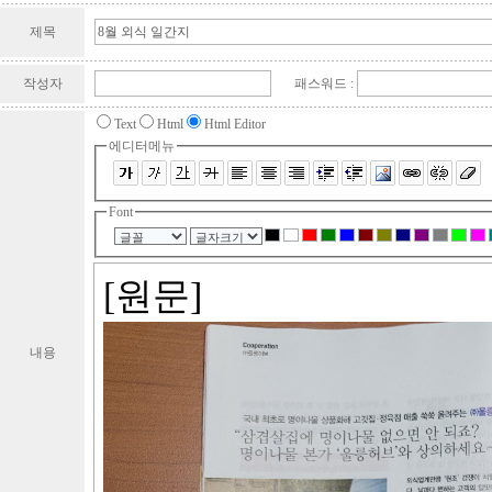
제목
작성자
패스워드 :
Text
Html
Html Editor
에디터메뉴
Font
내용