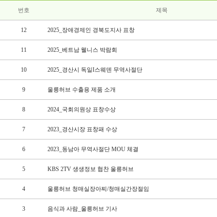
번호
제목
12
2025_장애경제인 경북도지사 표창
11
2025_베트남 웰니스 박람회
10
2025_경산시 독일Ι스웨덴 무역사절단
9
울릉허브 수출용 제품 소개
8
2024_국회의원상 표창수상
7
2023_경산시장 표창패 수상
6
2023_동남아 무역사절단 MOU 체결
5
KBS 2TV 생생정보 협찬 울릉허브
4
울릉허브 청매실장아찌/청매실간장절임
3
음식과 사람_울릉허브 기사