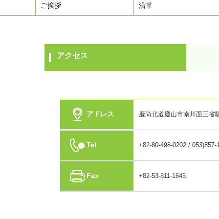
ご挨拶
沿革
アクセス
アドレス
慶尚北道慶山市南川面三省駅
Tel
+82-80-498-0202 / 053)857-
Fax
+82-53-811-1645