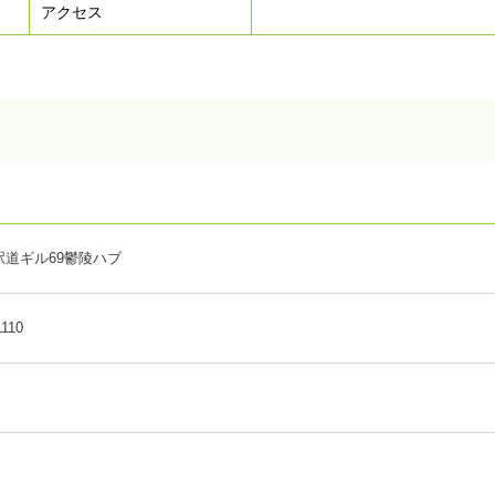
アクセス
道ギル69鬱陵ハブ
1110