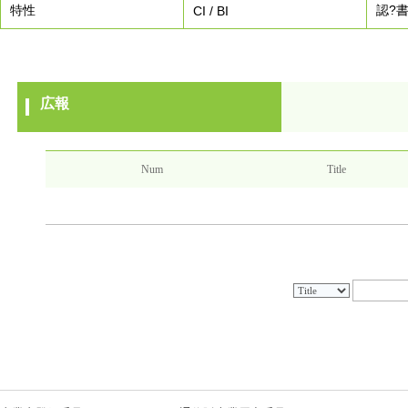
特性
認?
CI / BI
広報