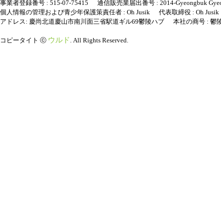
事業者登録番号 : 515-07-75415 通信販売業届出番号 : 2014-Gyeongbuk Gyeong
個人情報の管理および青少年保護策責任者 : Oh Jusik 代表取締役 : Oh Jusik Tel : +82-
アドレス: 慶尚北道慶山市南川面三省駅道ギル69鬱陵ハブ 本社の商号 : 鬱
ウルド
コピータイト ⓒ
. All Rights Reserved.