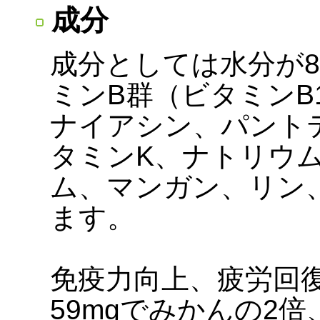
成分
成分としては水分が8
ミンB群（ビタミンB
ナイアシン、パント
タミンK、ナトリウ
ム、マンガン、リン
ます。
免疫力向上、疲労回復
59mgでみかんの2