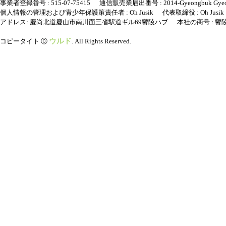
事業者登録番号 : 515-07-75415 通信販売業届出番号 : 2014-Gyeongbuk Gyeong
個人情報の管理および青少年保護策責任者 : Oh Jusik 代表取締役 : Oh Jusik Tel : +82-
アドレス: 慶尚北道慶山市南川面三省駅道ギル69鬱陵ハブ 本社の商号 : 鬱
ウルド
コピータイト ⓒ
. All Rights Reserved.