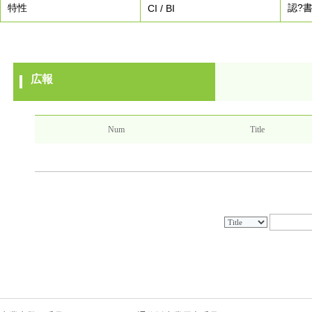
特性
認?
CI / BI
広報