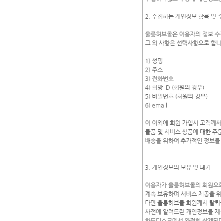
2. 수집하는 개인정보 항목 및 
울릉허브몰은 이용자의 정보 수집
그 외 사항은 선택사항으로 합니다
1) 성명

2) 주소

3) 전화번호

4) 희망 ID (회원의 경우)

5) 비밀번호 (회원의 경우)

6) email

이 이외에 회원 가입시 고객께서
물품 및 서비스 상품에 대한 주
배송을 위하여 추가적인 정보를 
3. 개인정보의 보유 및 폐기

이용자가 울릉허브몰의 회원으로
계속 보유하며 서비스 제공을 위
다만 울릉허브몰 회원께서 탈퇴를
사전에 알려드린 개인정보를 제공
하드디스크에서 완전히 삭제되며 